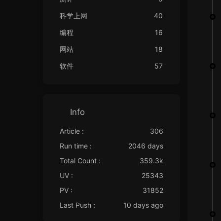
科学上网
40
编程
16
网站
18
软件
57
Info
Article :
306
Run time :
2046 days
Total Count :
359.3k
UV :
25343
PV :
31852
Last Push :
10 days ago