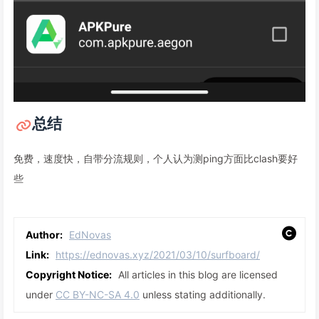
总结
免费，速度快，自带分流规则，个人认为测ping方面比clash要好
些
Author:
EdNovas
Link:
https://ednovas.xyz/2021/03/10/surfboard/
Copyright Notice:
All articles in this blog are licensed
under
CC BY-NC-SA 4.0
unless stating additionally.