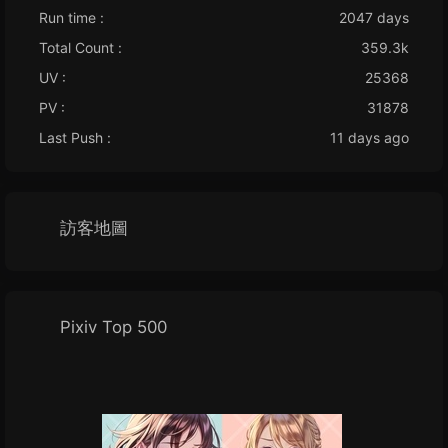
Run time :
2047 days
Total Count :
359.3k
UV :
25368
PV :
31878
Last Push :
11 days ago
訪客地圖
Pixiv Top 500