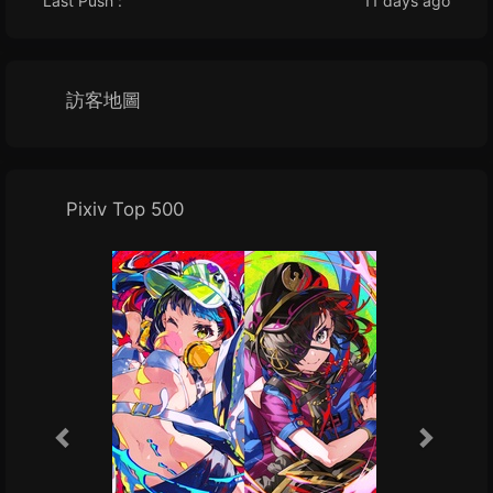
Last Push :
11 days ago
訪客地圖
Pixiv Top 500