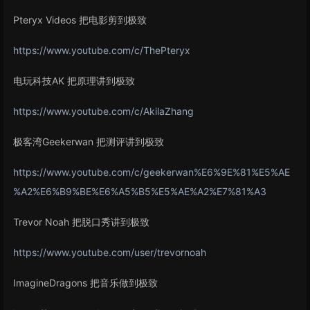
Pteryx Videos 把电影剪到极致
https://www.youtube.com/c/ThePteryx
电玩科技AK 把原理讲到极致
https://www.youtube.com/c/AkilaZhang
极客湾Geekerwan 把测评讲到极致
https://www.youtube.com/c/geekerwan%E6%9E%81%E5%AE
%A2%E6%B9%BE%E6%A5%B5%E5%AE%A2%E7%81%A3
Trevor Noah 把脱口秀讲到极致
https://www.youtube.com/user/trevornoah
ImagineDragons 把音乐做到极致