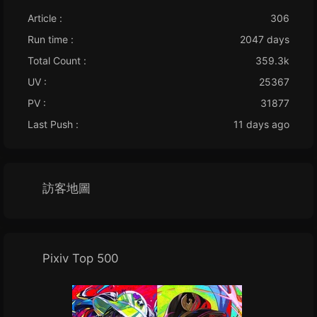
Article :
306
Run time :
2047 days
Total Count :
359.3k
UV :
25367
PV :
31877
Last Push :
11 days ago
訪客地圖
Pixiv Top 500