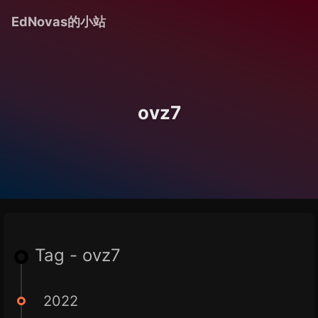
EdNovas的小站
ovz7
Tag - ovz7
2022