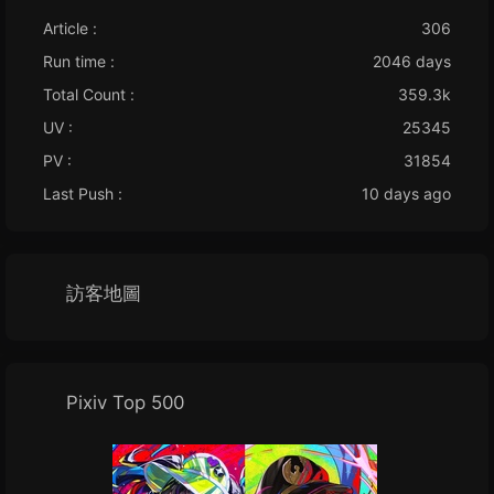
Article :
306
Run time :
2046 days
Total Count :
359.3k
UV :
25345
PV :
31854
Last Push :
10 days ago
訪客地圖
Pixiv Top 500