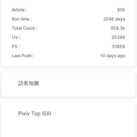
Article :
306
Run time :
2046 days
Total Count :
359.3k
UV :
25349
PV :
31859
Last Push :
10 days ago
訪客地圖
Pixiv Top 500