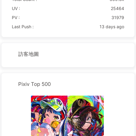
UV :
25464
PV :
31979
Last Push :
13 days ago
訪客地圖
Pixiv Top 500